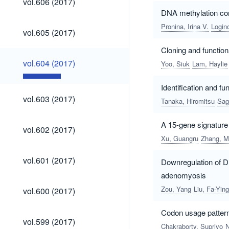
vol.606 (2017)
(2017)
DNA methylation con
Pronina, Irina V.
Logino
vol.605
vol.605 (2017)
(2017)
Cloning and function
vol.604
vol.604 (2017)
Yoo, Siuk
Lam, Haylie
(2017)
Identification and f
vol.603
vol.603 (2017)
Tanaka, Hiromitsu
Sag
(2017)
A 15-gene signature
vol.602
vol.602 (2017)
(2017)
Xu, Guangru
Zhang, M
vol.601
vol.601 (2017)
Downregulation of DN
(2017)
adenomyosis
vol.600
Zou, Yang
Liu, Fa-Ying
vol.600 (2017)
(2017)
Codon usage pattern
vol.599
vol.599 (2017)
Chakraborty, Supriyo
N
(2017)