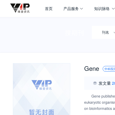
首页
产品服务
知识脉络
搜期刊
刊名
Gene
中科院
发文量
2
Gene publishes
eukaryotic organism
on bioinformatics a
replication, and e