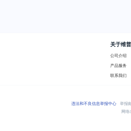
关于维
公司介绍
产品服务
联系我们
违法和不良信息举报中心
举报邮箱
网络