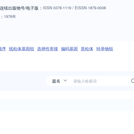
tRNAs, rRNAs, mRNA splicing, alternative polyadenylation) Regulation 
连续出版物号
/电子版
：
ISSN
0378-1119
/
EISSN
1879-0038
nscription, translation, protein degradation). Gene has launched a
：
1976年
bmit to: Gene Reports Meta Gene Plant Gene Animal Gene
顺序
线粒体基因组
选择性剪接
编码基因
质粒体
转录物组