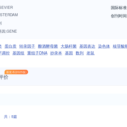
NA). Expression and function - Focus on functional RNAs (microRNAs, 
SEVIER
国际标准
 that mediate gene read-out (epigenetics, chromatin, histone code, tra
STERDAM
创刊时间
on journals that make up the Gene Family that you are welcome to su
刊
基因;GENE
类
蛋白质
转录因子
酿酒酵母菌
大肠杆菌
基因表达
染色体
核苷酸
平调控
基因组
重组子DNA
抄录本
基因
数列
老鼠
新发布(2025版)
评价
共：5篇