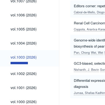
vol.1007 (2026)
(2026)
Editors corner: repe
Cabral-de-Mello, Diogo
vol.1006
vol.1006 (2026)
(2026)
Renal Cell Carcinom
vol.1005
vol.1005 (2026)
Coppola, Arantxa Kar
(2026)
Genome-wide identifi
vol.1004
vol.1004 (2026)
(2026)
biosynthesis of pear
Pan, Chong
Wei, Wei
vol.1003
vol.1003 (2026)
(2026)
GC3-biased, selectio
Nishanth, J. Bevin
Som
vol.1002
vol.1002 (2026)
(2026)
Differential express
vol.1001
diagnosis
vol.1001 (2026)
(2026)
Jumaa, Shafaa Kadhi
vol.1000
vol.1000 (2026)
(2026)