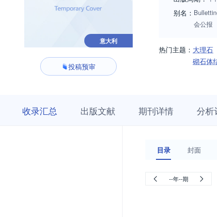
别名：
Bullett
会公报
意大利
热门主题：
大理石
砌石体
投稿预审
收
栏
期
收录汇总
出版文献
期刊详情
分析
录
目
刊
汇
浏
详
总
览
情
目录
封面
--年--期