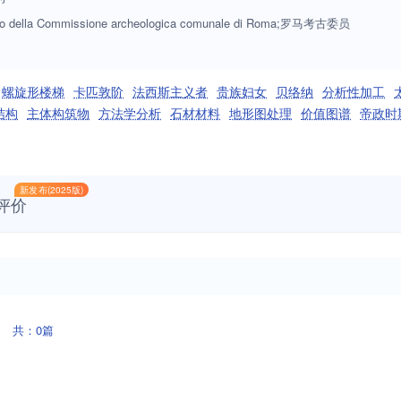
ino della Commissione archeologica comunale di Roma;罗马考古委员
螺旋形楼梯
卡匹敦阶
法西斯主义者
贵族妇女
贝络纳
分析性加工
结构
主体构筑物
方法学分析
石材材料
地形图处理
价值图谱
帝政时
新发布(2025版)
评价
共：0篇