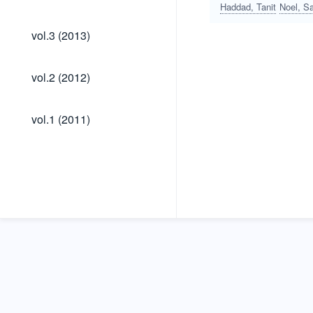
(2014)
Haddad, Tanit
Noel, S
vol.3
vol.3 (2013)
(2013)
vol.2
vol.2 (2012)
(2012)
vol.1
vol.1 (2011)
(2011)