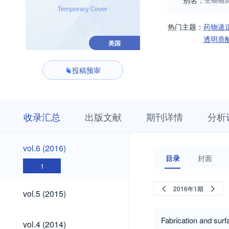
别名：
热门主题：
药物递
透明质
美国
投稿预审
收
栏
期
收录汇总
出版文献
期刊详情
分析
录
目
刊
汇
浏
详
总
览
情
vol.6
vol.6 (2016)
(2016)
目录
封面
1
vol.5
2016年1期
vol.5 (2015)
(2015)
vol.4
Fabrication and surf
vol.4 (2014)