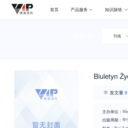
首页
产品服务
知识脉络
搜期刊
刊名
Biuletyn Ż
发文量
9
主办单位：
War
出版周期：
季
Biul Zyd