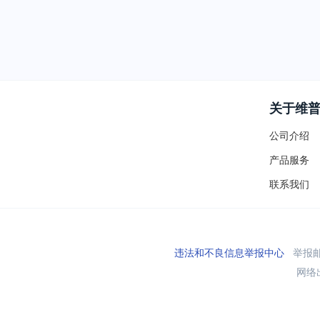
关于维
公司介绍
产品服务
联系我们
违法和不良信息举报中心
举报邮箱
网络