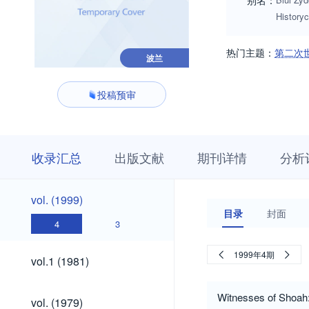
别名：
Historyc
热门主题：
第二次
波兰
投稿预审
收
栏
期
收录汇总
出版文献
期刊详情
分析
录
目
刊
汇
浏
详
总
览
情
vol.
vol. (1999)
(1999)
目录
封面
4
3
vol.1
1999年4期
vol.1 (1981)
(1981)
vol.
Witnesses of Shoah:
vol. (1979)