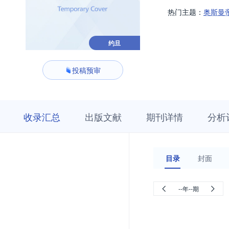
热门主题：
奥斯曼
约旦
投稿预审
收
栏
期
收录汇总
出版文献
期刊详情
分析
录
目
刊
汇
浏
详
总
览
情
目录
封面
--年--期