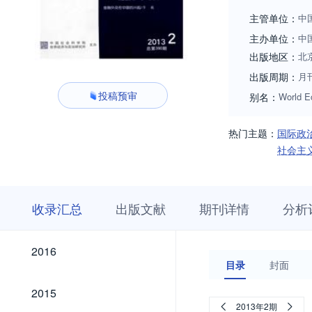
主管单位：
中
主办单位：
中
出版地区：
北
出版周期：
月
投稿预审
别名：
World E
热门主题：
国际政
社会主
收
栏
期
收录汇总
出版文献
期刊详情
分析
录
目
刊
汇
浏
详
总
览
情
2026
2025
2024
2023
2022
2021
2020
2019
2018
2017
2026
2025
2024
2023
2022
2021
2020
2019
2018
2017
2016
2016
目录
封面
2015
2015
2013年2期