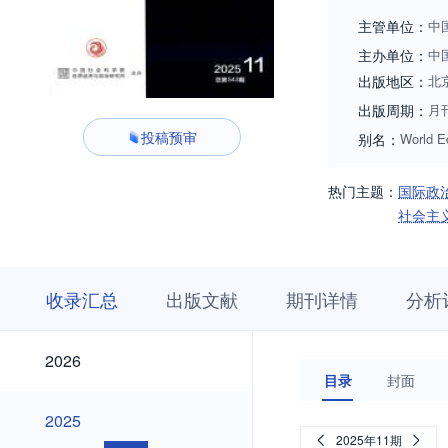
主管单位：
中
主办单位：
中
出版地区：
北
出版周期：
月
投稿预审
别名：
World E
热门主题：
国际政
社会主
收
栏
期
收录汇总
出版文献
期刊详情
分析
录
目
刊
汇
浏
详
总
览
情
2026
2026
目录
封面
2025
2025
2025年11期