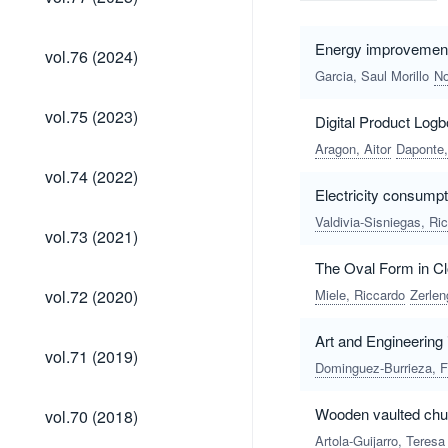
(2025)
vol.76
Energy improvement o
vol.76 (2024)
(2024)
Garcia, Saul Morillo
No
vol.75
vol.75 (2023)
Digital Product Logb
(2023)
Aragon, Aitor
Daponte,
vol.74
vol.74 (2022)
(2022)
Electricity consumpt
Valdivia-Sisniegas, Ri
vol.73
vol.73 (2021)
(2021)
The Oval Form in Cl
vol.72
vol.72 (2020)
Miele, Riccardo
Zerlen
(2020)
Art and Engineering 
vol.71
vol.71 (2019)
(2019)
Dominguez-Burrieza, F
vol.70
Wooden vaulted churc
vol.70 (2018)
(2018)
Artola-Guijarro, Teresa