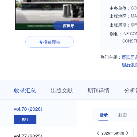
主办单位：
CO
出版地区：
MA
出版周期：
季
西班牙
别名：
INF CON
CONST
投稿预审
热门主题：
西班牙
砌石体
收
栏
期
收录汇总
出版文献
期刊详情
分析
录
目
刊
汇
浏
详
总
览
情
vol.78
vol.78 (2026)
(2026)
目录
封面
581
vol.77
2026年581期
vol.77 (2025)