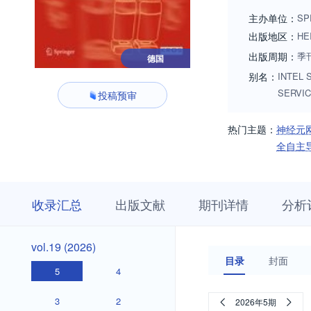
cognitive science 
主办单位：
SP
interaction), whic
出版地区：
HE
significant advance
出版周期：
季
德国
improvements, as we
别名：
INTEL 
be of high quality.
SERVIC
投稿预审
热门主题：
神经元
全自主
收
栏
期
收录汇总
出版文献
期刊详情
分析
录
目
刊
汇
浏
详
总
览
情
vol.19
vol.19 (2026)
(2026)
目录
封面
5
4
3
2
2026年5期