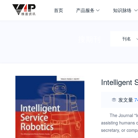
首页
产品服务
知识脉络
搜期刊
刊名
Intelligent
发文量
7
The Journal "Intelligent Service Robotics" fosters the dissemination of new discoveries and novel technologies that advance the application of robotics for
assisting humans on
secretary, or compa
applications, hardw