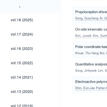
1
Proprioception-drive
vol.18
Song, Guozheng
Ai, Q
vol.18 (2025)
(2025)
On-site kinematic ca
vol.17
vol.17 (2024)
Kim, Junsik
Kim, Sun
(2024)
vol.16
Polar coordinate-bas
vol.16 (2023)
(2023)
Khuat, Thu Hang
Bui,
vol.15
vol.15 (2022)
Quantitative analysis
(2022)
Song, Jinhyeok
Lim, 
vol.14
vol.14 (2021)
(2021)
Electroactive polym
Shin, Eun-Jae
Pattan-
vol.13
vol.13 (2020)
(2020)
vol.12
vol.12 (2019)