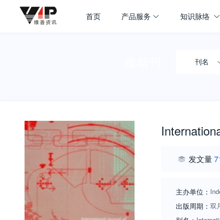
首页
产品服务
知识脉络
搜期刊
刊名
Internatio
发文量
7
主办单位：
Ind
出版周期：
双
Interna