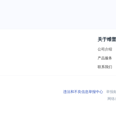
关于维
公司介绍
产品服务
联系我们
违法和不良信息举报中心
举报邮箱
网络