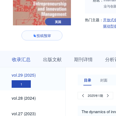
别名：
业与创
热门主题：
开放式
英国
驱动型
投稿预审
收
栏
期
收录汇总
出版文献
期刊详情
分析
录
目
刊
汇
浏
详
总
览
情
vol.29
vol.29 (2025)
(2025)
目录
封面
1
vol.28
2025年1期
vol.28 (2024)
(2024)
vol.27
The dynamics of inno
vol.27 (2023)