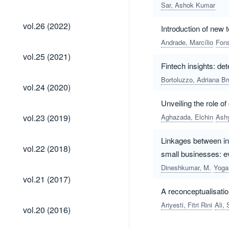
(2023)
Sar, Ashok Kumar
vol.26
vol.26 (2022)
Introduction of new t
(2022)
Andrade, Marcílio
Fons
vol.25
vol.25 (2021)
(2021)
Fintech insights: de
Bortoluzzo, Adriana B
vol.24
vol.24 (2020)
(2020)
Unveiling the role of
vol.23
vol.23 (2019)
Aghazada, Elchin
Ash
(2019)
Linkages between inn
vol.22
vol.22 (2018)
small businesses: e
(2018)
Dineshkumar, M.
Yoga
vol.21
vol.21 (2017)
(2017)
A reconceptualisatio
vol.20
Ariyesti, Fitri Rini
Ali,
vol.20 (2016)
(2016)