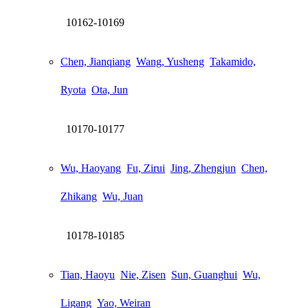
10162-10169
Chen, Jianqiang
Wang, Yusheng
Takamido,
Ryota
Ota, Jun
10170-10177
Wu, Haoyang
Fu, Zirui
Jing, Zhengjun
Chen,
Zhikang
Wu, Juan
10178-10185
Tian, Haoyu
Nie, Zisen
Sun, Guanghui
Wu,
Ligang
Yao, Weiran