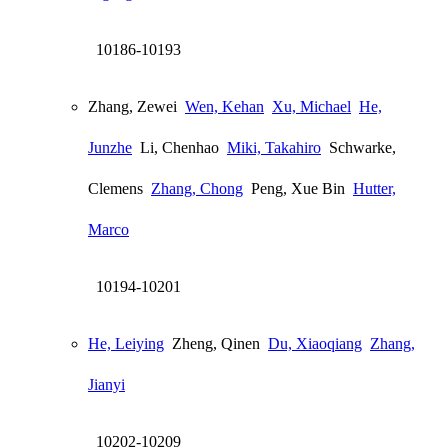
10186-10193
Zhang, Zewei
Wen, Kehan
Xu, Michael
He,
Junzhe
Li, Chenhao
Miki, Takahiro
Schwarke,
Clemens
Zhang, Chong
Peng, Xue Bin
Hutter,
Marco
10194-10201
He, Leiying
Zheng, Qinen
Du, Xiaoqiang
Zhang,
Jianyi
10202-10209