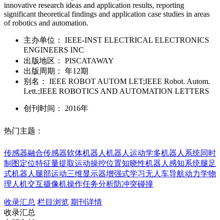
innovative research ideas and application results, reporting
significant theoretical findings and application case studies in areas
of robotics and automation.
主办单位：
IEEE-INST ELECTRICAL ELECTRONICS
ENGINEERS INC
出版地区：
PISCATAWAY
出版周期：
年12期
别名：
IEEE ROBOT AUTOM LET;IEEE Robot. Autom.
Lett.;IEEE ROBOTICS AND AUTOMATION LETTERS
创刊时间：
2016年
热门主题：
传感器融合
传感器
软体机器人
机器人运动学
多机器人系统
同时
制图定位
特征量提取
运动操控
位置知晓性
机器人感知系统
腿足
式机器人
腿部运动
三维显示器
增强式学习
无人车导航
动力学
物
理人机交互
摄像机
操作任务分析
防冲突碰撞
收录汇总
栏目浏览
期刊详情
收录汇总