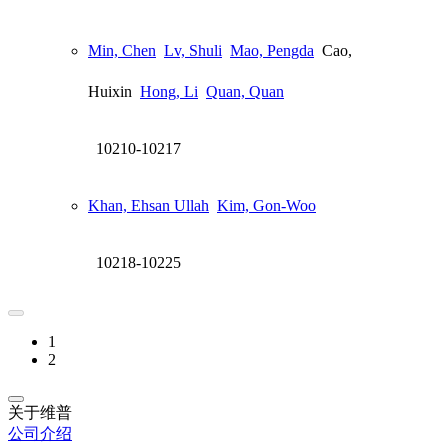
Min, Chen
Lv, Shuli
Mao, Pengda
Cao,
Huixin
Hong, Li
Quan, Quan
10210-10217
Khan, Ehsan Ullah
Kim, Gon-Woo
10218-10225
1
2
关于维普
公司介绍