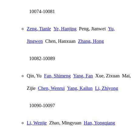
10074-10081
Zeng, Tianle
Ye, Hanjing
Peng, Jianwei
Yu,
Jingwen
Chen, Hanxuan
Zhang, Hong
10082-10089
Qin, Yu
Fan, Shimeng
Yang, Fan
Xue, Zixuan
Mai,
Zijie
Chen, Wenrui
Yang, Kailun
Li, Zhiyong
10090-10097
Li, Wenjie
Zhao, Mingyuan
Han, Yongqiang