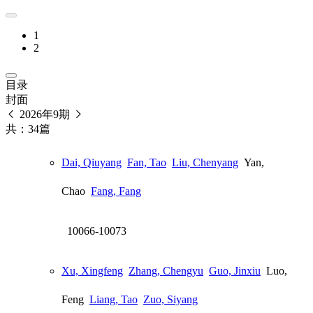
1
2
目录
封面
2026年9期
共：34篇
Dai, Qiuyang
Fan, Tao
Liu, Chenyang
Yan,
Chao
Fang, Fang
10066-10073
Xu, Xingfeng
Zhang, Chengyu
Guo, Jinxiu
Luo,
Feng
Liang, Tao
Zuo, Siyang