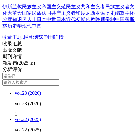
伊斯兰教
民族主义
帝国主义
殖民主义
共和主义者
民族主义者
文
化大革命
国家民族认同
共产主义者
印度尼西亚语
历史编纂学
怀
乡症
知识界人士
日本中世
日本近代初期
佛教
晚期帝制中国
穆斯
林
历史学
现代中国
收录汇总
栏目浏览
期刊详情
收录汇总
出版文献
期刊详情
新发布(2025版)
分析评价
vol.23 (2026)
vol.23 (2026)
1
vol.22 (2025)
vol.22 (2025)