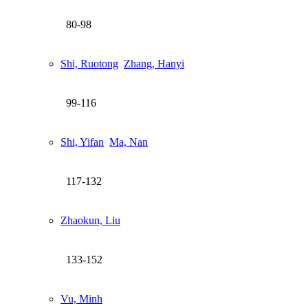
80-98
Shi, Ruotong
Zhang, Hanyi
99-116
Shi, Yifan
Ma, Nan
117-132
Zhaokun, Liu
133-152
Vu, Minh