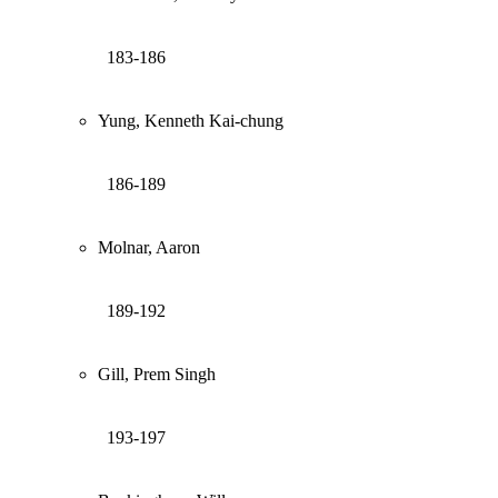
183-186
Yung, Kenneth Kai-chung
186-189
Molnar, Aaron
189-192
Gill, Prem Singh
193-197