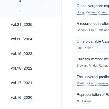
3
2
On convergence expon
1
Song, Kunkun
Zhang, 
vol.21
A recurrence relation
vol.21 (2025)
(2025)
Sahoo, Dilip K.
Viswan
vol.20
vol.20 (2024)
On a 3-variable Cata
(2024)
Lian, Kelvin
vol.19
vol.19 (2023)
(2023)
Pullback method with
Biswas, Mridul
Ramach
vol.18
vol.18 (2022)
(2022)
The universal profile
vol.17
vol.17 (2021)
Martin, Greg
Simpson,
(2021)
Representation of Ra
vol.16
vol.16 (2020)
(2020)
Ni, Tianyu