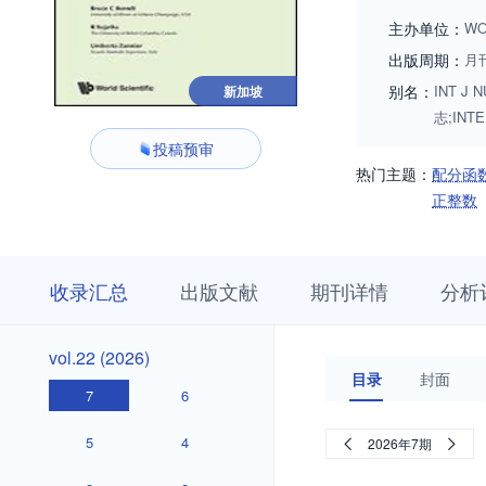
主办单位：
WO
出版周期：
月
别名：
INT J 
新加坡
志;INT
投稿预审
热门主题：
配分函
正整数
收
栏
期
收录汇总
出版文献
期刊详情
分析
录
目
刊
汇
浏
详
总
览
情
vol.22
vol.22 (2026)
(2026)
目录
封面
7
6
5
4
2026年7期