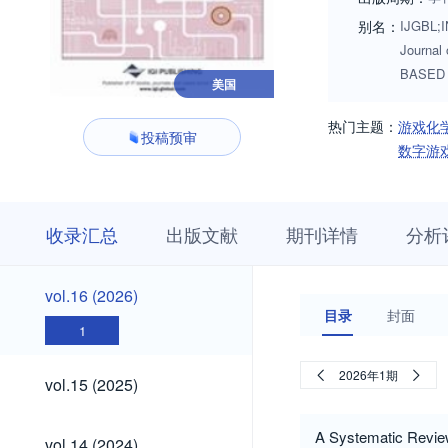
别名：
IJGBL;I
Journa
BASED
美国
热门主题：
游戏化
投稿预审
数字游
收
栏
期
收录汇总
出版文献
期刊详情
分析
录
目
刊
汇
浏
详
总
览
情
vol.16
vol.16 (2026)
(2026)
目录
封面
1
vol.15
2026年1期
vol.15 (2025)
(2025)
vol.14
A Systematic Revie
vol.14 (2024)