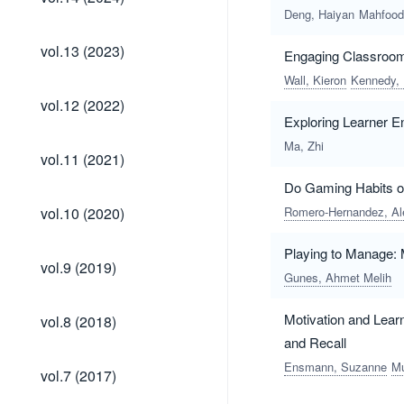
(2024)
Deng, Haiyan
Mahfood
vol.13
vol.13 (2023)
Engaging Classroom
(2023)
Wall, Kieron
Kennedy,
vol.12
vol.12 (2022)
(2022)
Exploring Learner E
Ma, Zhi
vol.11
vol.11 (2021)
(2021)
Do Gaming Habits or
vol.10
vol.10 (2020)
Romero-Hernandez, Al
(2020)
Playing to Manage:
vol.9
vol.9 (2019)
(2019)
Gunes, Ahmet Melih
vol.8
Motivation and Lear
vol.8 (2018)
(2018)
and Recall
vol.7
Ensmann, Suzanne
Mu
vol.7 (2017)
(2017)