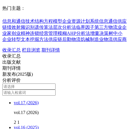
热门主题：
信息和通信技术
结构方程模型
企业资源计划系统
信息通信
供应
链绩效
射频识别
遗传算法
层次分析法
临界因子
第三方物流业
企
业家创业精神
连锁经营管理
模糊AHP分析法
增量决策树
中小
企业转型
文本挖掘方法
供应链
后勤物流
饥械制造业
物流供应商
收录汇总
栏目浏览
期刊详情
收录汇总
出版文献
期刊详情
新发布(2025版)
分析评价
vol.17 (2026)
vol.17 (2026)
2
1
vol.16 (2025)