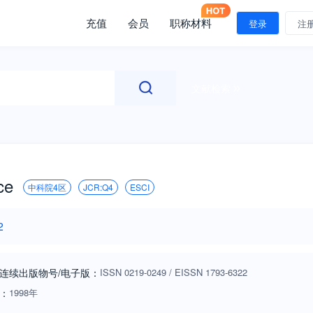
充值
会员
职称材料
登录
注
文献检索
ce
中科院4区
JCR:Q4
ESCI
2
连续出版物号
/电子版
：
ISSN
0219-0249
/
EISSN
1793-6322
：
1998年