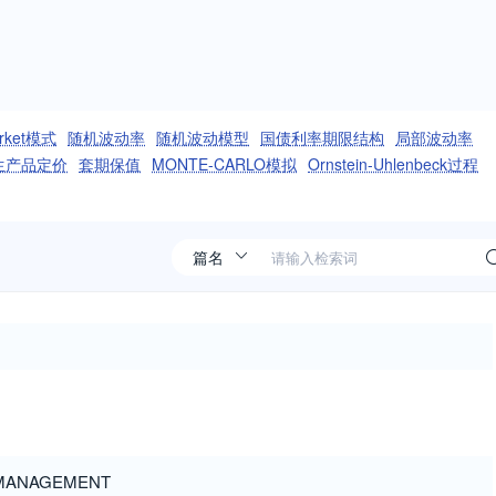
rket模式
随机波动率
随机波动模型
国债利率期限结构
局部波动率
生产品定价
套期保值
MONTE-CARLO模拟
Ornstein-Uhlenbeck过程
K MANAGEMENT