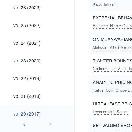
Kato, Takashi
vol.26
vol.26 (2023)
(2023)
EXTREMAL BEHAV
vol.25
vol.25 (2022)
Baeuerle, Nicole
Greth
(2022)
ON MEAN-VARIAN
vol.24
vol.24 (2021)
(2021)
Makogin, Vitalii
Melnik
vol.23
vol.23 (2020)
TIGHTER BOUNDS 
(2020)
Gatheral, Jim
Matic, I
vol.22
vol.22 (2019)
(2019)
ANALYTIC PRICIN
Turfus, Colin
Shubert,
vol.21
vol.21 (2018)
(2018)
ULTRA- FAST PRI
vol.20
Levendorskii, Sergei
vol.20 (2017)
(2017)
8
7
SET-VALUED SHO