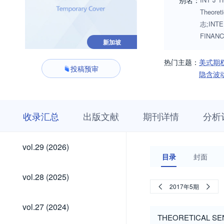
别名：
Theore
志;INTE
FINAN
新加坡
热门主题：
美式期
投稿预审
隐含波
收
栏
期
收录汇总
出版文献
期刊详情
分析
录
目
刊
汇
浏
详
总
览
情
vol.29
vol.29 (2026)
(2026)
目录
封面
vol.28
vol.28 (2025)
(2025)
2017年5期
vol.27
vol.27 (2024)
(2024)
THEORETICAL SEN