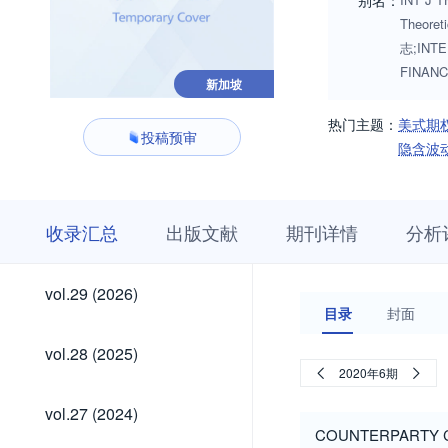
别名：
Theore
志;INTE
FINAN
新加坡
热门主题：
美式期
投稿预审
隐含波
收
栏
期
收录汇总
出版文献
期刊详情
分析
录
目
刊
汇
浏
详
总
览
情
vol.29
vol.29 (2026)
(2026)
目录
封面
vol.28
vol.28 (2025)
(2025)
2020年6期
vol.27
vol.27 (2024)
(2024)
COUNTERPARTY C