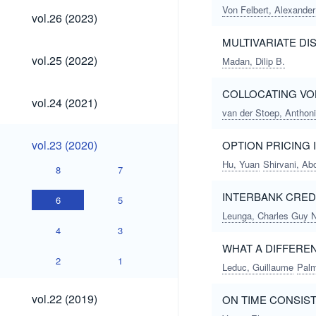
Von Felbert, Alexander
vol.26
vol.26 (2023)
(2023)
MULTIVARIATE DI
vol.25
vol.25 (2022)
Madan, Dilip B.
(2022)
COLLOCATING VOL
vol.24
vol.24 (2021)
(2021)
van der Stoep, Anthon
vol.23
vol.23 (2020)
OPTION PRICING
(2020)
Hu, Yuan
Shirvani, Ab
8
7
INTERBANK CRED
6
5
Leunga, Charles Guy N
4
3
WHAT A DIFFERE
2
1
Leduc, Guillaume
Palm
vol.22
vol.22 (2019)
ON TIME CONSIS
(2019)