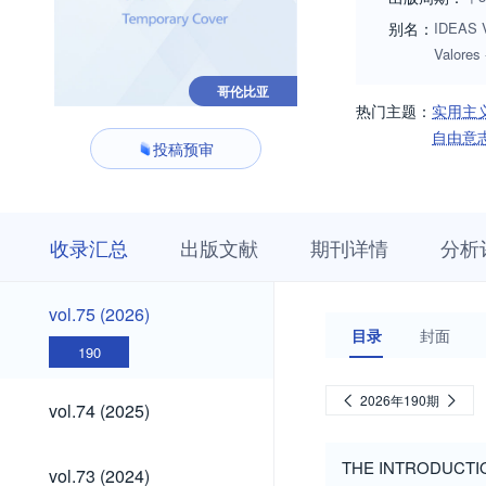
别名：
IDEAS V
Valores
哥伦比亚
热门主题：
实用主
自由意
投稿预审
收
栏
期
收录汇总
出版文献
期刊详情
分析
录
目
刊
汇
浏
详
总
览
情
vol.75
vol.75 (2026)
(2026)
目录
封面
190
vol.74
2026年190期
vol.74 (2025)
(2025)
vol.73
THE INTRODUCTI
vol.73 (2024)