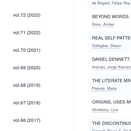
(2024)
de Brigard, Felipe
Roy,
vol.72
vol.72 (2023)
BEYOND WORDS. F
(2023)
Ross, Amber
vol.71
vol.71 (2022)
(2022)
REAL SELF-PATT
Gallagher, Shaun
vol.70
vol.70 (2021)
(2021)
DANIEL DENNETT.
vol.69
vol.69 (2020)
Arevalo, Jorge Alexan
(2020)
THE LITERATE MI
vol.68
vol.68 (2019)
(2019)
Fissore, Maria
vol.67
ORIGINS, USES 
vol.67 (2018)
(2018)
Skidelsky, Liza
vol.66
vol.66 (2017)
THE DISCONTINUI
(2017)
Gessell, Bryce S.
De B