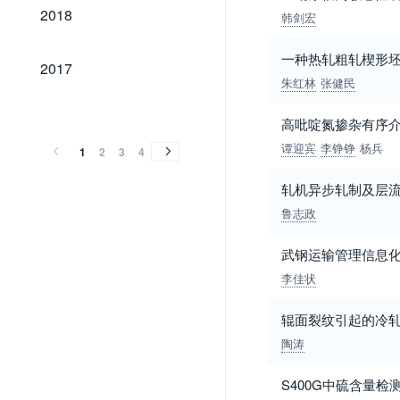
2018
2018
韩剑宏
一种热轧粗轧楔形
2017
2017
朱红林
张健民
2016
2015
2014
2013
2012
2011
2010
2009
2008
2007
2006
2005
2004
2003
2002
2001
2000
1999
1998
1997
1996
1995
1994
1993
1992
1991
1990
1989
1985
2016
2015
2014
2013
2012
2011
2010
2009
2008
2007
2006
2005
2004
2003
2002
2001
2000
1999
1998
1997
1996
1995
1994
1993
1992
1991
1990
1989
1985
高吡啶氮掺杂有序
谭迎宾
李铮铮
杨兵
1
2
3
4
轧机异步轧制及层
鲁志政
武钢运输管理信息
李佳状
辊面裂纹引起的冷
陶涛
S400G中硫含量