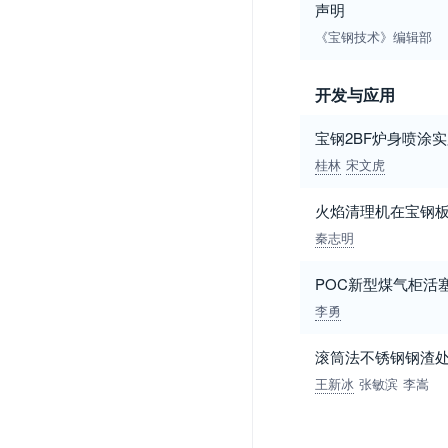
声明
《宝钢技术》编辑部
开发与应用
宝钢2BF炉身喷涂
桂林
宋文虎
火焰清理机在宝钢
秦志明
POC新型煤气柜活
李勇
滚筒法不锈钢钢渣
王新冰
张敏滨
李嵩