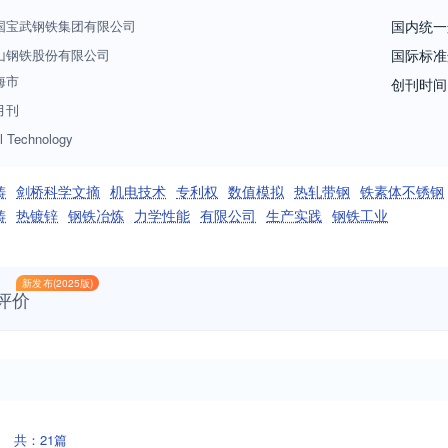
国宝武钢铁集团有限公司
国内统一
山钢铁股份有限公司
国际标准
海市
创刊时间
月刊
l Technology
铸
剑桥科学文摘
机电技术
专利权
数值模拟
热轧带钢
铁素体不锈钢
铸
热镀锌
钢铁冶炼
力学性能
有限公司
生产实践
钢铁工业
新发布(2025版)
评价
共：21篇