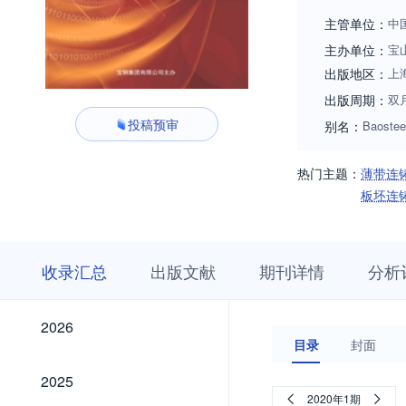
主管单位：
中
主办单位：
宝
出版地区：
上
出版周期：
双
投稿预审
别名：
Baostee
热门主题：
薄带连
板坯连
收
栏
期
收录汇总
出版文献
期刊详情
分析
录
目
刊
汇
浏
详
总
览
情
2026
2026
目录
封面
2025
2025
2020年1期