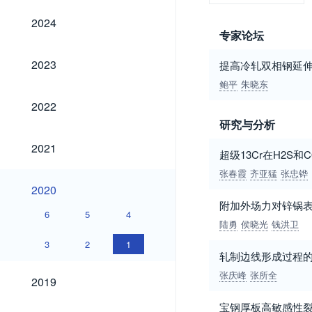
2024
2024
专家论坛
2023
2023
提高冷轧双相钢延
鲍平
朱晓东
2022
2022
研究与分析
2021
2021
超级13Cr在H2S
张春霞
齐亚猛
张忠铧
2020
2020
附加外场力对锌锅
6
5
4
陆勇
侯晓光
钱洪卫
3
2
1
轧制边线形成过程
2019
张庆峰
张所全
2019
宝钢厚板高敏感性