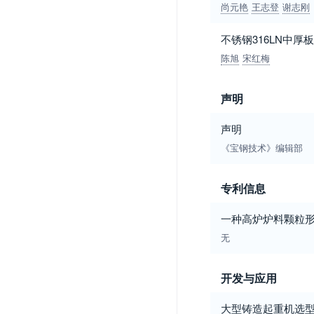
尚元艳
王志登
谢志刚
不锈钢316LN中
陈旭
宋红梅
声明
声明
《宝钢技术》编辑部
专利信息
一种高炉炉料颗粒
无
开发与应用
大型铸造起重机选