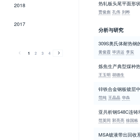
2018
热轧板头尾平面形
2018
贾俊彪
孔伟
刘晔
2017
2017
分析与研究
2016
2015
2014
2013
2012
2011
2010
2009
2008
2007
2006
2005
2004
2003
2002
2001
2000
1999
1998
1997
1996
1995
1994
1993
1992
1991
1990
1989
1985
2016
2015
2014
2013
2012
2011
2010
2009
2008
2007
2006
2005
2004
2003
2002
2001
2000
1999
1998
1997
1996
1995
1994
1993
1992
1991
1990
1989
1985
309S奥氏体耐热
黄俊霞
毕洪运
李实
1
2
3
4
炼焦生产典型煤种
王玉明
胡德生
锌铁合金钢板镀层
范纯
王晶晶
华犇
亚共析钢S48C连
范英同
郭亮亮
徐国栋
MSA镀液带出回收