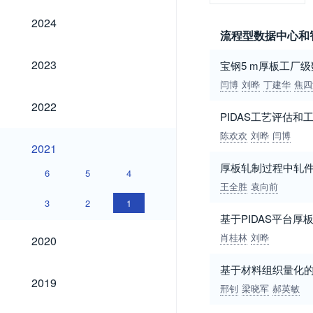
2024
2024
流程型数据中心和智
2023
2023
宝钢5 m厚板工厂
闫博
刘晔
丁建华
焦四
2022
2022
PIDAS工艺评估和
陈欢欢
刘晔
闫博
2021
2021
厚板轧制过程中轧
6
5
4
王全胜
袁向前
3
2
1
基于PIDAS平台
2020
肖桂林
刘晔
2020
基于材料组织量化的
2019
2019
邢钊
梁晓军
郝英敏