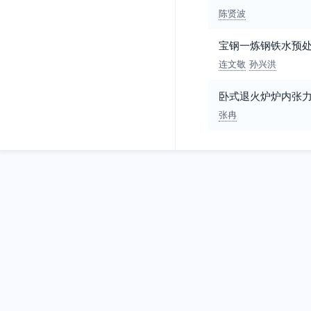
陈贤波
宝钢一炼钢铁水预
连文敬
孙兴洪
卧式退火炉炉内张
张冉