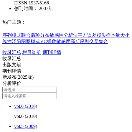
EISSN
1937-5166
创刊时间：
2007年
热门主题：
序列模式
联合后验分布
敏感性分析法
平方误差损失
样本量大小
线性泛函
图案模式
VC维数
敏感度
高斯序列
交叉集合
收录汇总
栏目浏览
期刊详情
收录汇总
出版文献
期刊详情
新发布(2025版)
分析评价
vol.6 (2010)
vol.6 (2010)
vol.5 (2009)