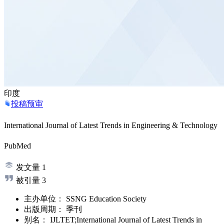
印度
投稿预审
International Journal of Latest Trends in Engineering & Technology
PubMed
发文量
1
被引量
3
主办单位：
SSNG Education Society
出版周期：
季刊
别名：
IJLTET;International Journal of Latest Trends in