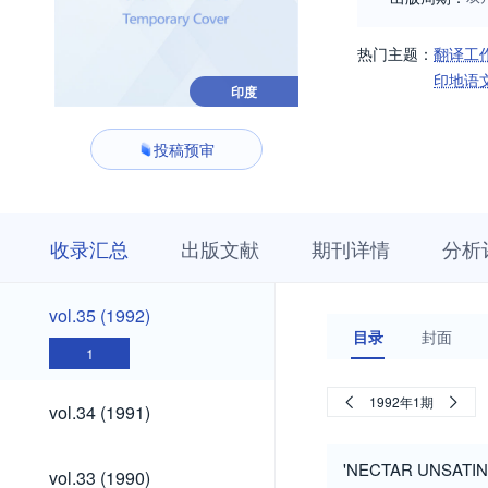
热门主题：
翻译工
印地语
印度
投稿预审
收
栏
期
收录汇总
出版文献
期刊详情
分析
录
目
刊
汇
浏
详
总
览
情
vol.35
vol.35 (1992)
(1992)
目录
封面
1
vol.34
1992年1期
vol.34 (1991)
(1991)
vol.33
'NECTAR UNSATIN
vol.33 (1990)