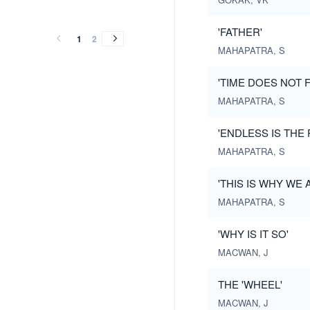
vol.25
vol.24
vol.23
vol.25
vol.24
vol.23
(1982)
(1981)
(1980)
'FATHER'
(1982)
(1981)
(1980)
1
2
MAHAPATRA, S
'TIME DOES NOT F
MAHAPATRA, S
'ENDLESS IS THE
MAHAPATRA, S
'THIS IS WHY WE
MAHAPATRA, S
'WHY IS IT SO'
MACWAN, J
THE 'WHEEL'
MACWAN, J