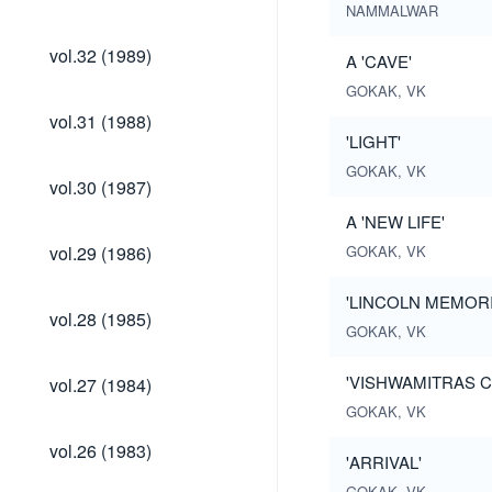
(1990)
NAMMALWAR
vol.32
vol.32 (1989)
A 'CAVE'
(1989)
GOKAK, VK
vol.31
vol.31 (1988)
(1988)
'LIGHT'
GOKAK, VK
vol.30
vol.30 (1987)
(1987)
A 'NEW LIFE'
vol.29
vol.29 (1986)
GOKAK, VK
(1986)
'LINCOLN MEMORI
vol.28
vol.28 (1985)
(1985)
GOKAK, VK
vol.27
'VISHWAMITRAS C
vol.27 (1984)
(1984)
GOKAK, VK
vol.26
vol.26 (1983)
'ARRIVAL'
(1983)
GOKAK, VK