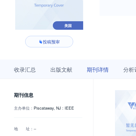
美国
投稿预审
收
栏
期
收录汇总
出版文献
期刊详情
分析
录
目
刊
汇
浏
详
总
览
情
期刊信息
主办单位：
Piscataway, NJ : IEEE
地 址：
--