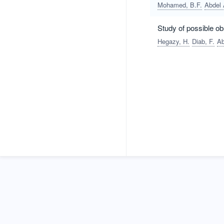
(2008)
Mohamed, B.F.
Abdel 
Study of possible o
Hegazy, H.
Diab, F.
Ab