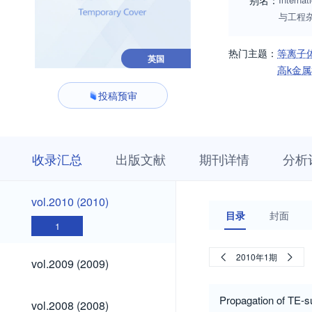
别名：
与工程
热门主题：
等离子
英国
高k金
投稿预审
收
栏
期
收录汇总
出版文献
期刊详情
分析
录
目
刊
汇
浏
详
总
览
情
vol.2010
vol.2010 (2010)
(2010)
目录
封面
1
vol.2009
2010年1期
vol.2009 (2009)
(2009)
vol.2008
Propagation of TE-
vol.2008 (2008)