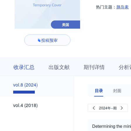
热门主题：
胰岛素
美国
投稿预审
收
栏
期
收录汇总
出版文献
期刊详情
分析
录
目
刊
汇
浏
详
总
览
情
vol.8
vol.8 (2024)
(2024)
目录
封面
vol.4
vol.4 (2018)
2024年--期
(2018)
Determining the min