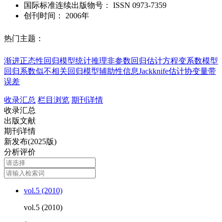
国际标准连续出版物号
：
ISSN
0973-7359
创刊时间：
2006年
热门主题：
渐进正态性
回归模型
统计推理
非参数回归
估计方程
变系数模型
回归系数
似不相关回归模型
辅助性信息
Jackknife估计
协变量带
误差
收录汇总
栏目浏览
期刊详情
收录汇总
出版文献
期刊详情
新发布(2025版)
分析评价
vol.5 (2010)
vol.5 (2010)