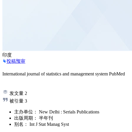
印度
投稿预审
International journal of statistics and management system
PubMed
发文量
2
被引量
3
主办单位：
New Delhi : Serials Publications
出版周期：
半年刊
别名：
Int J Stat Manag Syst