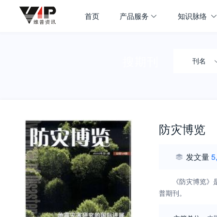
首页
产品服务
知识脉络
搜期刊
刊名
防灾博览
发文量
5
《防灾博览》
普期刊。