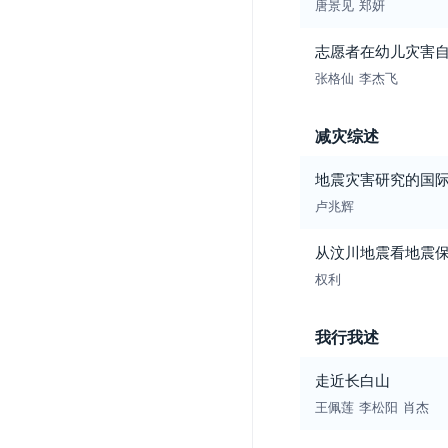
唐景见
郑妍
志愿者在幼儿灾害
张格仙
李杰飞
减灾综述
地震灾害研究的国
卢兆辉
从汶川地震看地震
权利
我行我述
走近长白山
王佩莲
李松阳
肖杰