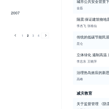
城市公共安全背景
金磊
2007
2007
隔震:保证建筑物地
2006
2005
2004
2003
2002
2001
2000
1999
1998
1997
1996
1995
1994
1993
1992
1991
1990
1989
2006
2005
2004
2003
2002
2001
2000
1999
1998
1997
1996
1995
1994
1993
1992
1991
1990
1989
李杰飞
张格仙
1
2
3
4
传统的低碳节能民
昆仑
立体绿化 遏制高温 
李忠东
王晓萍
治理热岛效应的新
高峰
减灾教育
关于监督管理 《防