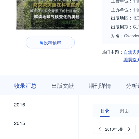
主管单位：
中
主办单位：
中
出版地区：
北
出版周期：
双
别名：
Overvie
投稿预审
热门主题：
自然灾
地震监
收
栏
期
收录汇总
出版文献
期刊详情
分析
录
目
刊
汇
浏
详
总
览
情
2026
2025
2024
2023
2022
2021
2020
2019
2018
2017
2026
2025
2024
2023
2022
2021
2020
2019
2018
2017
2016
2016
目录
封面
2015
2015
2010年5期
2014