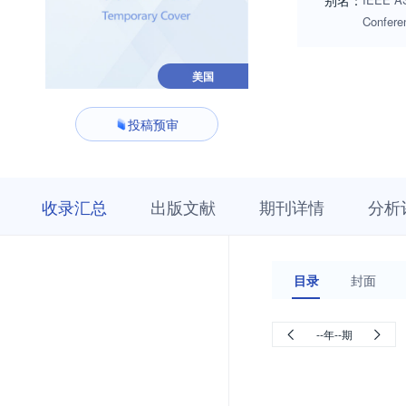
别名：
Confere
美国
投稿预审
收
栏
期
收录汇总
出版文献
期刊详情
分析
录
目
刊
汇
浏
详
总
览
情
目录
封面
--年--期