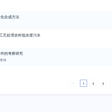
业化合成方法
/O工艺处理农村低浓度污水
条件的考察研究
李伟
1
2
3