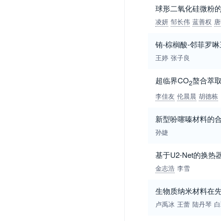
球形二氧化硅微粉
凌妍
邹长伟
蓝善权
唐
铕-棕榈酸-邻菲罗
王婷
张子良
超临界CO
螯合萃
2
李佳友
伦晨晨
胡德栋
新型吩噻嗪材料的
孙婕
基于U2-Net的换
金志浩
李雪
生物质纳米材料在
卢禹冰
王蕾
陆丹琴
白