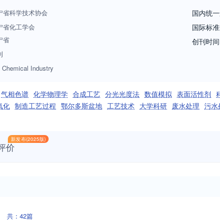
宁省科学技术协会
国内统一
宁省化工学会
国际标准
宁省
创刊时间
刊
g Chemical Industry
气相色谱
化学物理学
合成工艺
分光光度法
数值模拟
表面活性剂
氧化
制造工艺过程
鄂尔多斯盆地
工艺技术
大学科研
废水处理
污水
新发布(2025版)
评价
共：42篇