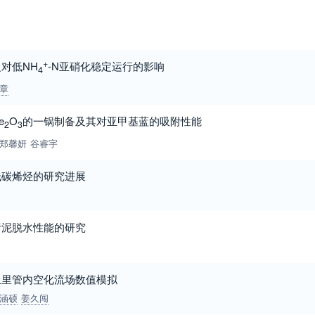
+
对低NH
-N亚硝化稳定运行的影响
4
章
e
O
的一锅制备及其对亚甲基蓝的吸附性能
2
3
郑馨妍
谷睿宇
低碳烯烃的研究进展
污泥脱水性能的研究
丘里管内空化流场数值模拟
涵硕
姜久闯