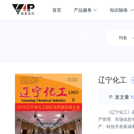
首页
产品服务
知识脉络
搜期刊
刊名
辽宁化工
发文量
1
《辽宁化工》
产管理、市场信息
产、科技开发新成