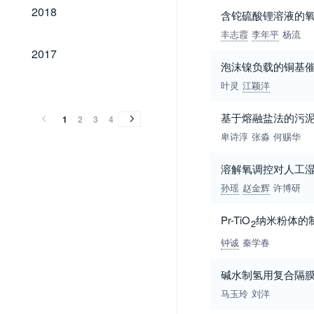
2018
2018
含铊硫酸锂溶液的
丰志霞
李年平
杨流
2017
2017
泡沫镍负载的铜基
2016
2015
2014
2013
2012
2011
2010
2009
2008
2007
2006
2005
2004
2003
2002
2001
2000
1999
1998
1997
1996
1995
1994
1993
1992
1991
1990
1989
1984
叶灵
江颖洋
2016
2015
2014
2013
2012
2011
2010
2009
2008
2007
2006
2005
2004
2003
2002
2001
2000
1999
1998
1997
1996
1995
1994
1993
1992
1991
1990
1989
1984
基于熔融盐法的污
1
2
3
4
卑诗淳
张淼
何赐华
溶解氧调控对人工湿
孙瑶
赵金辉
许博研
Pr-TiO
纳米粉体的
2
钟诚
秦学春
碱水制氢用复合隔
马玉玲
刘洋