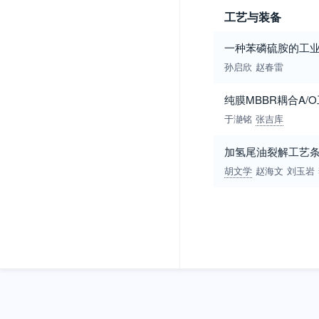
工艺与装备
一种苯磷硫胺的工
孙启欣
赵春雷
纯膜MBBR耦合A
于濪铭
张吉库
加氢尾油裂解工艺
胡文学
赵海文
刘玉岩