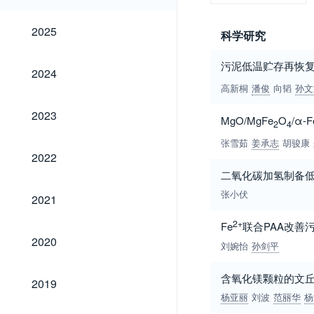
2025
2025
科学研究
污泥低温贮存再恢复
2024
2024
高新桐
潘俊
向韬
孙文
2023
2023
MgO/MgFe
O
/α-F
2
4
张雪茹
姜承志
胡骏康
2022
2022
二氧化碳加氢制备
2021
张小伏
2021
2+
Fe
联合PAA改善
2020
2020
刘婉怡
孙剑平
2019
含氧化镁颗粒的文
2019
杨亚丽
刘波
范丽华
杨