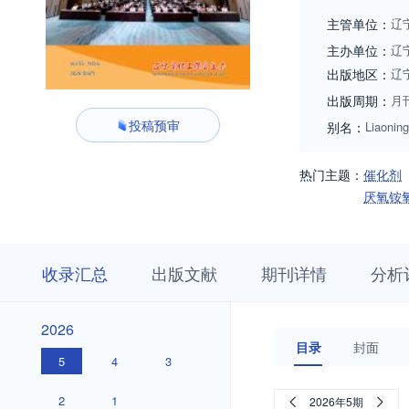
主管单位：
辽
主办单位：
辽
出版地区：
辽
出版周期：
月
投稿预审
别名：
Liaonin
热门主题：
催化剂
厌氧铵
收
栏
期
收录汇总
出版文献
期刊详情
分析
录
目
刊
汇
浏
详
总
览
情
2026
2026
目录
封面
5
4
3
2
1
2026年5期