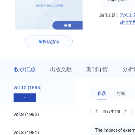
热门主题：
恐怖主
政治学
美国
投稿预审
收
栏
期
收录汇总
出版文献
期刊详情
分析
录
目
刊
汇
浏
详
总
览
情
vol.10
vol.10 (1993)
(1993)
目录
封面
1
vol.9
1993年1期
vol.9 (1992)
(1992)
vol.8
The impact of exter
vol.8 (1991)