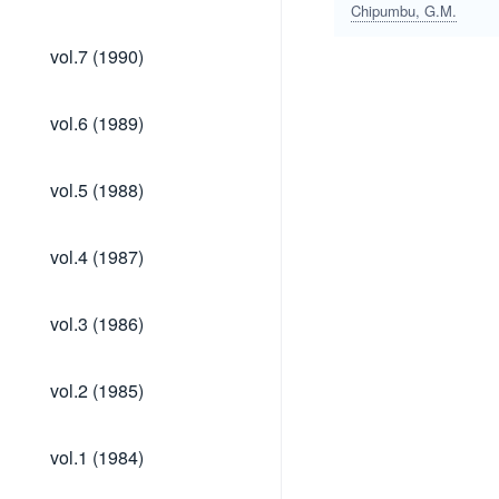
(1991)
Chipumbu, G.M.
vol.7
vol.7 (1990)
(1990)
vol.6
vol.6 (1989)
(1989)
vol.5
vol.5 (1988)
(1988)
vol.4
vol.4 (1987)
(1987)
vol.3
vol.3 (1986)
(1986)
vol.2
vol.2 (1985)
(1985)
vol.1
vol.1 (1984)
(1984)