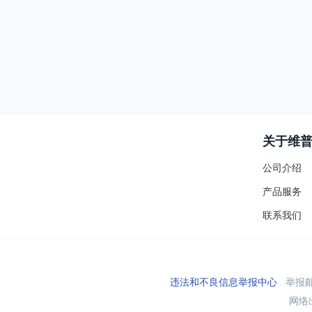
关于维
公司介绍
产品服务
联系我们
违法和不良信息举报中心
举报邮箱
网络