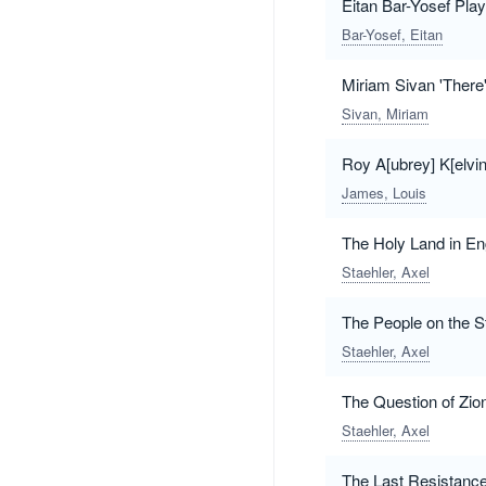
Eitan Bar-Yosef Pl
Bar-Yosef, Eitan
Miriam Sivan 'There
Sivan, Miriam
Roy A[ubrey] K[elv
James, Louis
The Holy Land in Eng
Staehler, Axel
The People on the St
Staehler, Axel
The Question of Zio
Staehler, Axel
The Last Resistanc