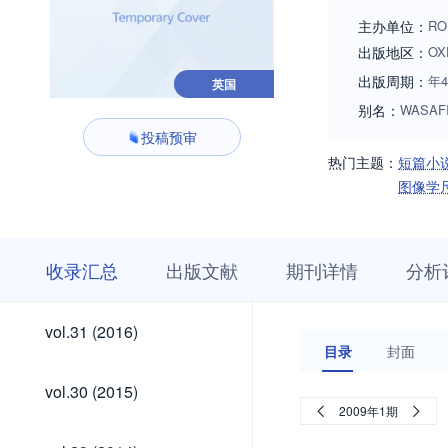
literary voices. Th
主办单位：
RO
Issues. We welcome
出版地区：
OX
particularly keen t
出版周期：
年
英国
magazine.
别名：
WASAF
投稿预审
热门主题：
短篇小
图像学
收
栏
期
收录汇总
出版文献
期刊详情
分析
录
目
刊
汇
浏
详
总
览
情
vol.41
vol.40
vol.39
vol.38
vol.37
vol.36
vol.35
vol.34
vol.33
vol.32
vol.41
vol.40
vol.39
vol.38
vol.37
vol.36
vol.35
vol.34
vol.33
vol.32
vol.31
vol.31 (2016)
(2026)
(2025)
(2024)
(2023)
(2022)
(2021)
(2020)
(2019)
(2018)
(2017)
(2016)
目录
封面
(2026)
(2025)
(2024)
(2023)
(2022)
(2021)
(2020)
(2019)
(2018)
(2017)
vol.30
vol.30 (2015)
(2015)
2009年1期
vol.29