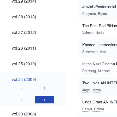
vol.29 (2014)
(2014)
Jewish/Postcolonial 
Cheyette, Bryan
vol.28
vol.28 (2013)
(2013)
The East End Bildun
vol.27
vol.27 (2012)
Valman, Nadia
(2012)
Knotted Intersection
vol.26
vol.26 (2011)
(2011)
Silverman, Max
vol.25
vol.25 (2010)
In the Nazi Cine
(2010)
Rothberg, Michael
vol.24
vol.24 (2009)
(2009)
Two Lives AN IN
4
3
Jaggi, Maya
2
1
Linda Grant AN IN
Parker, Emma
vol.23
vol.23 (2008)
(2008)