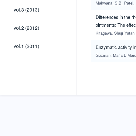
Makwana, S.B.
Patel,
vol.3
vol.3 (2013)
(2013)
Differences in the r
ointments: The effect
vol.2
vol.2 (2012)
(2012)
Kitagawa, Shuji
Yutani
vol.1
vol.1 (2011)
Enzymatic activity i
(2011)
Guzman, Maria L
Marq