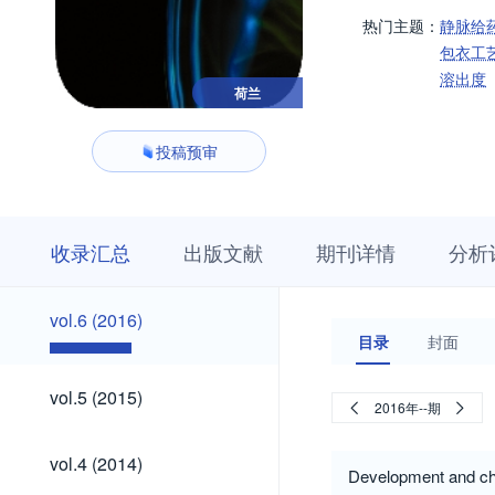
热门主题：
静脉给
包衣工
溶出度
荷兰
投稿预审
收
栏
期
收录汇总
出版文献
期刊详情
分析
录
目
刊
汇
浏
详
总
览
情
vol.6
vol.6 (2016)
(2016)
目录
封面
vol.5
vol.5 (2015)
2016年--期
(2015)
vol.4
vol.4 (2014)
(2014)
Development and char