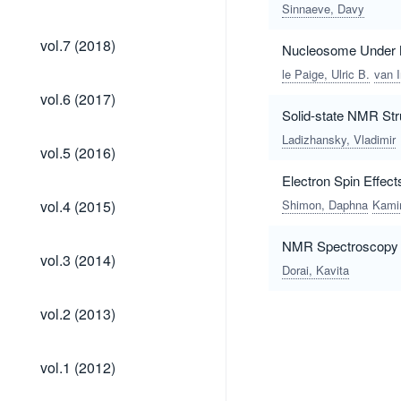
(2019)
Sinnaeve, Davy
vol.7
vol.7 (2018)
Nucleosome Under N
(2018)
le Paige, Ulric B.
van 
vol.6
vol.6 (2017)
(2017)
Solid-state NMR Str
Ladizhansky, Vladimir
vol.5
vol.5 (2016)
(2016)
Electron Spin Effect
vol.4
vol.4 (2015)
Shimon, Daphna
Kamin
(2015)
NMR Spectroscopy 
vol.3
vol.3 (2014)
(2014)
Dorai, Kavita
vol.2
vol.2 (2013)
(2013)
vol.1
vol.1 (2012)
(2012)