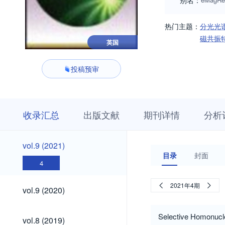
别名：
热门主题：
分光光
磁共振
英国
投稿预审
收
栏
期
收录汇总
出版文献
期刊详情
分析
录
目
刊
汇
浏
详
总
览
情
vol.9
vol.9 (2021)
(2021)
目录
封面
4
vol.9
2021年4期
vol.9 (2020)
(2020)
vol.8
Selective Homonucl
vol.8 (2019)