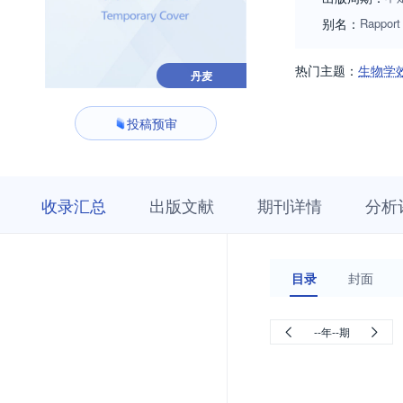
别名：
Rapport
热门主题：
生物学
丹麦
投稿预审
收
栏
期
收录汇总
出版文献
期刊详情
分析
录
目
刊
汇
浏
详
总
览
情
目录
封面
--年--期