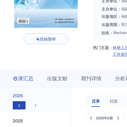
主管单位：
福
主办单位：
福
出版地区：
福
出版周期：
双
别名：
Mechani
投稿预审
热门主题：
科研人
工作原
收
栏
期
收录汇总
出版文献
期刊详情
分析
录
目
刊
汇
浏
详
总
览
情
2026
2026
目录
封面
2
1
2025
2026年2期
2025