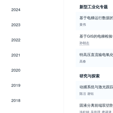
新型工业化专题
2024
2024
基于电梯运行数据
2023
2023
黄伟
基于GIS的电梯检
2022
2022
孙朝志
2021
特高压直流输电氧
2021
高春
2020
2020
研究与探索
2019
2019
动捕系统与激光跟
陈洁
谢钰
2018
2018
固液分离前端双切
连松锦
吴尚璟
龚译潜