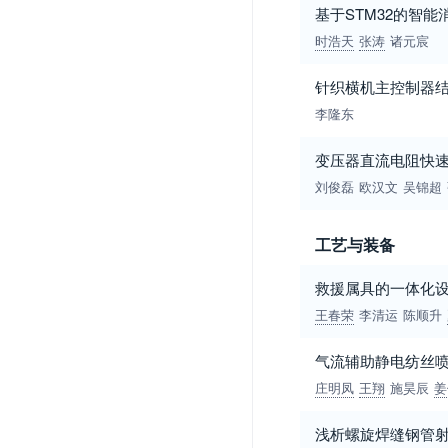
基于STM32的智
时浩天
张涛
诸元宸
针织横机主控制器
李隆东
变压器直流电阻快
刘俊磊
欧汉文
吴锦超
工艺与装备
救援属具的一体化
王春荣
李清运
陈顺升
气流辅助静电纺丝
庄明凤
王翔
施昊辰
姜
浅析螺旋焊缝钢管