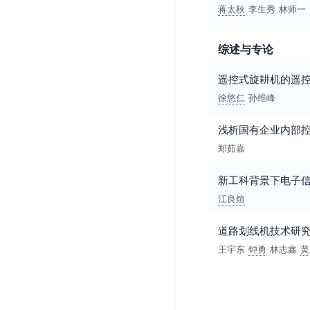
蒋太秋
李生秀
林师一
综述与专论
遥控式旋耕机的遥
徐悠仁
孙维峰
浅析国有企业内部
郑茹嘉
新工科背景下电子
江良煊
道路划线机技术研
王宇东
钟勇
林志鑫
黄