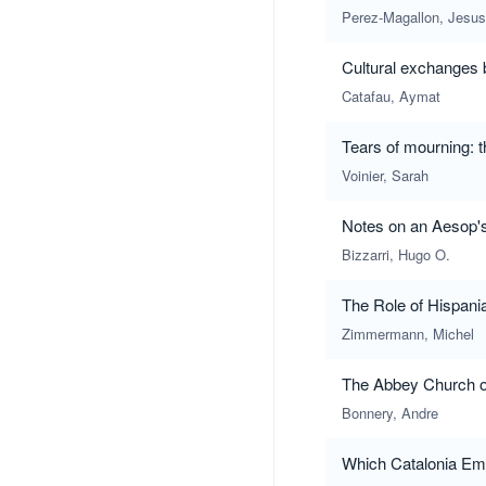
Perez-Magallon, Jesus
Cultural exchanges b
Catafau, Aymat
Tears of mourning: t
Voinier, Sarah
Notes on an Aesop's f
Bizzarri, Hugo O.
The Role of Hispani
Zimmermann, Michel
The Abbey Church of
Bonnery, Andre
Which Catalonia Eme