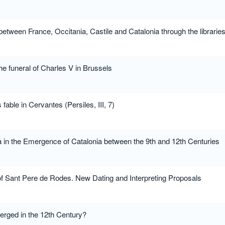
etween France, Occitania, Castile and Catalonia through the libraries 
he funeral of Charles V in Brussels
able in Cervantes (Persiles, III, 7)
a in the Emergence of Catalonia between the 9th and 12th Centuries
 Sant Pere de Rodes. New Dating and Interpreting Proposals
rged in the 12th Century?