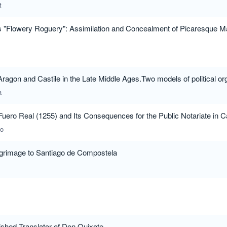
t
 "Flowery Roguery": Assimilation and Concealment of Picaresque Ma
ragon and Castile in the Late Middle Ages.Two models of political or
a
Fuero Real (1255) and Its Consequences for the Public Notariate in C
no
ilgrimage to Santiago de Compostela
ished Translator of Don Quixote