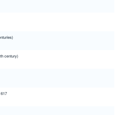
nturies)
th century)
 1617