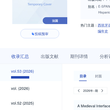
别名：
E-SPANI
Hispani
法国
热门主题：
西班牙
编年史
投稿预审
收
栏
期
收录汇总
出版文献
期刊详情
分析
录
目
刊
汇
浏
详
总
览
情
vol.53
vol.53 (2026)
(2026)
目录
封面
vol.
vol. (2026)
2026年--期
(2026)
vol.52
vol.52 (2025)
(2025)
A Medieval Interfac