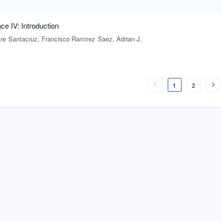
e IV: Introduction
re
Santacruz, Francisco Ramirez
Saez, Adrian J.
1
2