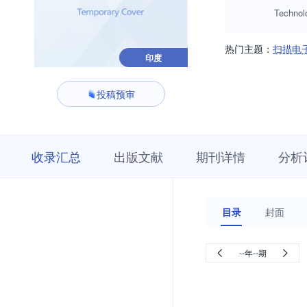
Technol
热门主题：
扫描电
印度
投稿预审
收
栏
期
收录汇总
出版文献
期刊详情
分析
录
目
刊
汇
浏
详
总
览
情
目录
封面
--年--期