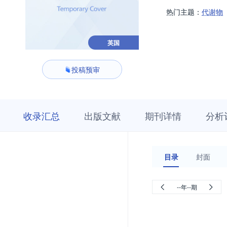
热门主题：
代谢物
英国
投稿预审
收
栏
期
收录汇总
出版文献
期刊详情
分析
录
目
刊
汇
浏
详
总
览
情
目录
封面
--年--期