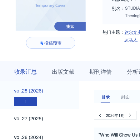
别名：
STUDIA 
Theolog
捷克
热门主题：
达尔文
罗马人
投稿预审
收
栏
期
收录汇总
出版文献
期刊详情
分析
录
目
刊
汇
浏
详
总
览
情
vol.28
vol.28 (2026)
(2026)
目录
封面
1
vol.27
2026年1期
vol.27 (2025)
(2025)
vol.26
"Who Will Show Us Ha
vol.26 (2024)