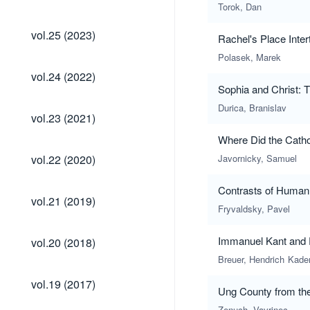
(2024)
Torok, Dan
vol.25
vol.25 (2023)
Rachel's Place Inte
(2023)
Polasek, Marek
vol.24
vol.24 (2022)
(2022)
Sophia and Christ: 
Durica, Branislav
vol.23
vol.23 (2021)
(2021)
Where Did the Catho
vol.22
vol.22 (2020)
Javornicky, Samuel
(2020)
Contrasts of Human 
vol.21
vol.21 (2019)
(2019)
Fryvaldsky, Pavel
vol.20
Immanuel Kant and Pi
vol.20 (2018)
(2018)
Breuer, Hendrich
Kade
vol.19
vol.19 (2017)
Ung County from the
(2017)
Zenuch, Vavrinec