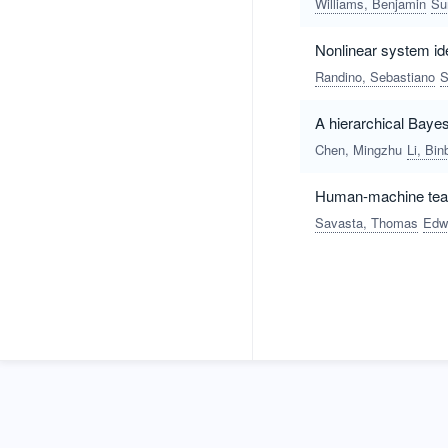
Williams, Benjamin
Su
Nonlinear system ide
Randino, Sebastiano
S
A hierarchical Bayes
Chen, Mingzhu
Li, Bin
Human-machine teami
Savasta, Thomas
Edwa