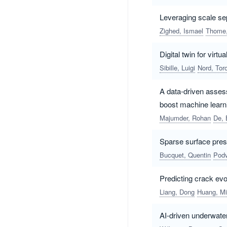
Leveraging scale sep
Zighed, Ismael
Thome,
Digital twin for virt
Sibille, Luigi
Nord, Tor
A data-driven asses
boost machine lear
Majumder, Rohan
De, 
Sparse surface press
Bucquet, Quentin
Podv
Predicting crack e
Liang, Dong
Huang, Mi
AI-driven underwate