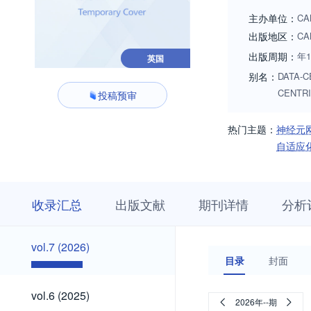
主办单位：
CA
出版地区：
CA
出版周期：
年
英国
别名：
DATA-CE
CENTRI
投稿预审
热门主题：
神经元
自适应
收
栏
期
收录汇总
出版文献
期刊详情
分析
录
目
刊
汇
浏
详
总
览
情
vol.7
vol.7 (2026)
(2026)
目录
封面
vol.6
vol.6 (2025)
2026年--期
(2025)