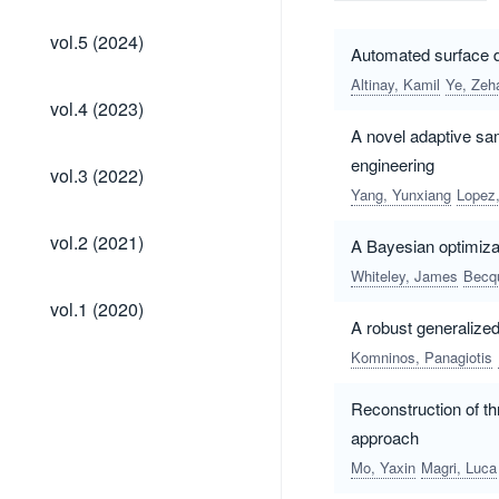
vol.5
vol.5 (2024)
(2024)
Automated surface d
Altinay, Kamil
Ye, Zeh
vol.4
vol.4 (2023)
(2023)
A novel adaptive sam
engineering
vol.3
vol.3 (2022)
(2022)
Yang, Yunxiang
Lopez,
vol.2
vol.2 (2021)
A Bayesian optimizat
(2021)
Whiteley, James
Becq
vol.1
vol.1 (2020)
(2020)
A robust generalized
Komninos, Panagiotis
Reconstruction of t
approach
Mo, Yaxin
Magri, Luca