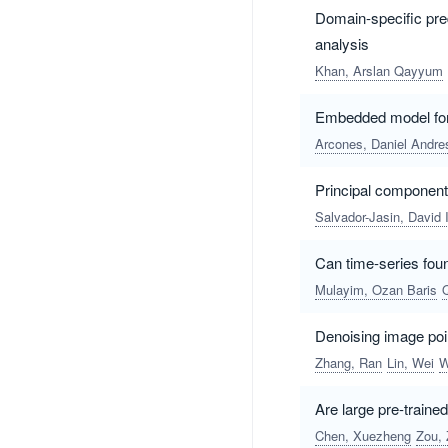
Domain-specific pre
analysis
Khan, Arslan Qayyum
Embedded model form
Arcones, Daniel Andre
Principal component 
Salvador-Jasin, David I
Can time-series fou
Mulayim, Ozan Baris
Denoising image poin
Zhang, Ran
Lin, Wei
W
Are large pre-traine
Chen, Xuezheng
Zou,