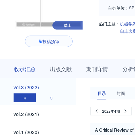
主办单位：
SP
热门主题：
机器学
瑞士
自主决
投稿预审
收
栏
期
收录汇总
出版文献
期刊详情
分析
录
目
刊
汇
浏
详
总
览
情
vol.3
vol.3 (2022)
(2022)
目录
封面
4
3
vol.2
2022年4期
vol.2 (2021)
(2021)
vol.1
A Critical Review o
vol.1 (2020)