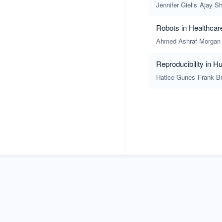
(2020)
Jennifer Gielis
Ajay S
Robots in Healthcar
Ahmed Ashraf Morgan
Reproducibility in H
Hatice Gunes
Frank B