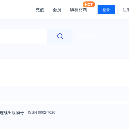
充值
会员
职称材料
登录
注
文献检索
连续出版物号
：
ISSN
0002-7626