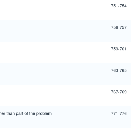
751-754
756-757
759-761
763-765
767-769
her than part of the problem
771-776