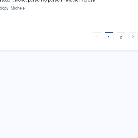
olopy, Michele
1
2