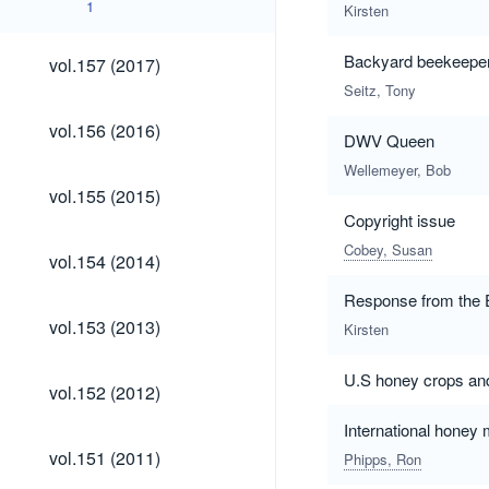
1
Kirsten
vol.157
Backyard beekeeper 
vol.157 (2017)
(2017)
Seitz, Tony
vol.156
vol.156 (2016)
DWV Queen
(2016)
Wellemeyer, Bob
vol.155
vol.155 (2015)
(2015)
Copyright issue
Cobey, Susan
vol.154
vol.154 (2014)
(2014)
Response from the E
vol.153
vol.153 (2013)
Kirsten
(2013)
U.S honey crops an
vol.152
vol.152 (2012)
(2012)
International honey
vol.151
vol.151 (2011)
Phipps, Ron
(2011)