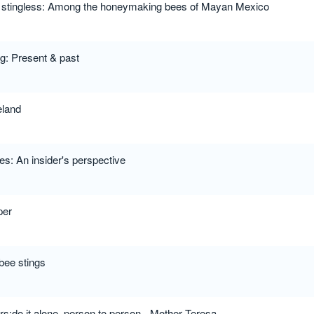
e stingless: Among the honeymaking bees of Mayan Mexico
g: Present & past
eland
hes: An insider's perspective
per
bee stings
ers;do it alone, person to person - Mother Teresa