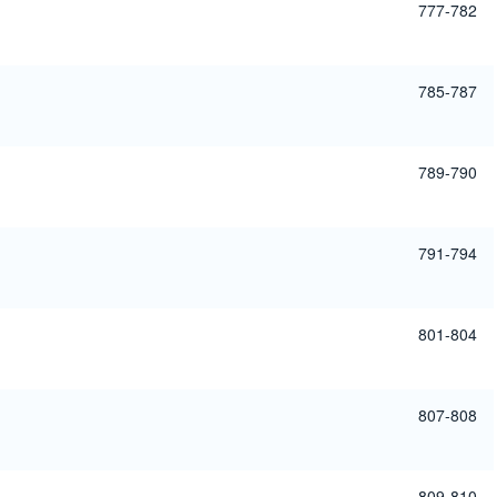
777-782
785-787
789-790
791-794
801-804
807-808
809-810