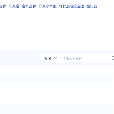
培育
蜂巢蜜
蜜蜂品种
蜂巢小甲虫
蜂群崩溃综合症
授粉器