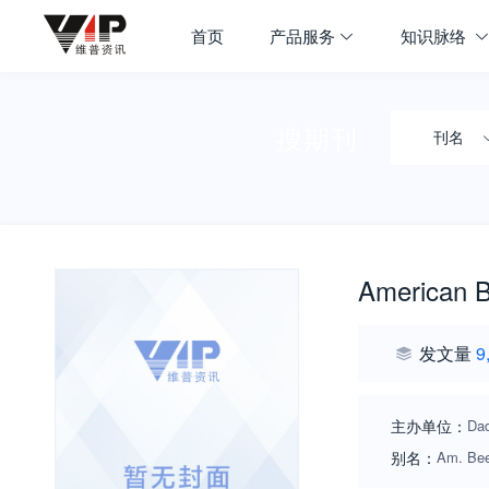
首页
产品服务
知识脉络
搜期刊
刊名
American B
发文量
9
主办单位：
Dad
别名：
Am. Be