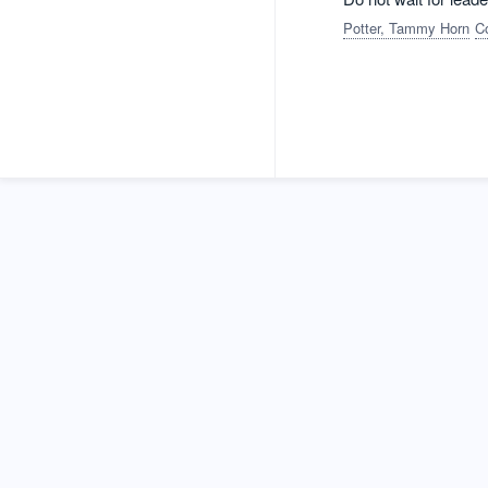
Potter, Tammy Horn
C