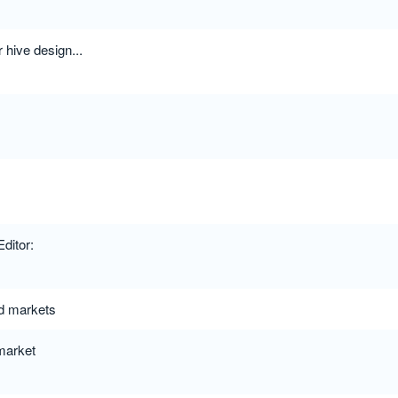
hive design...
ditor:
d markets
 market