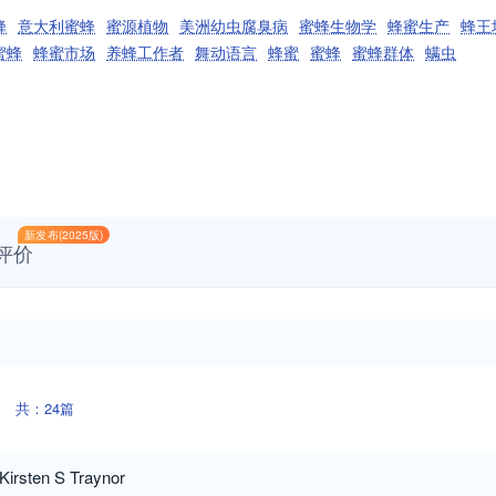
蜂
意大利蜜蜂
蜜源植物
美洲幼虫腐臭病
蜜蜂生物学
蜂蜜生产
蜂王
蜜蜂
蜂蜜市场
养蜂工作者
舞动语言
蜂蜜
蜜蜂
蜜蜂群体
螨虫
新发布(2025版)
评价
共：24篇
Kirsten S Traynor