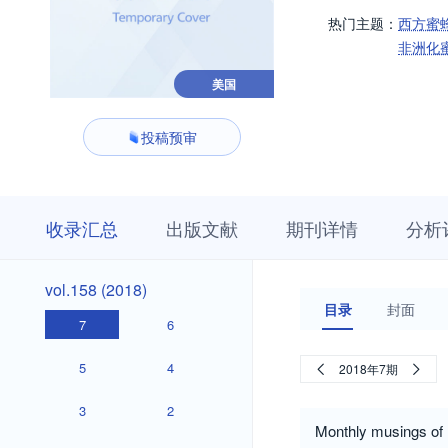
热门主题：
西方蜜
非洲化
美国
投稿预审
收
栏
期
收录汇总
出版文献
期刊详情
分析
录
目
刊
汇
浏
详
总
览
情
vol.158
vol.158 (2018)
(2018)
目录
封面
7
6
5
4
2018年7期
3
2
Monthly musings of 