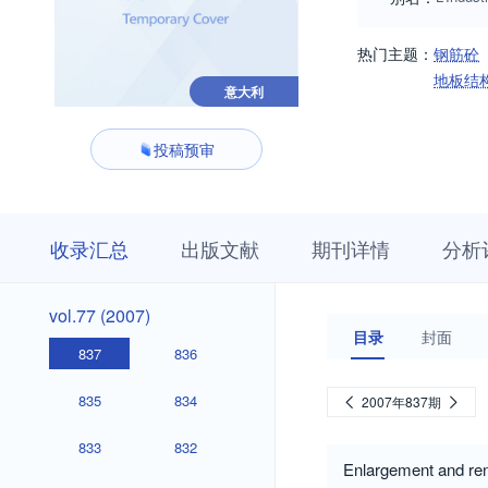
热门主题：
钢筋砼
地板结
意大利
投稿预审
收
栏
期
收录汇总
出版文献
期刊详情
分析
录
目
刊
汇
浏
详
总
览
情
vol.77
vol.77 (2007)
(2007)
目录
封面
837
836
835
834
2007年837期
833
832
Enlargement and re