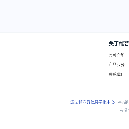
关于维
公司介绍
产品服务
联系我们
违法和不良信息举报中心
举报邮箱
网络