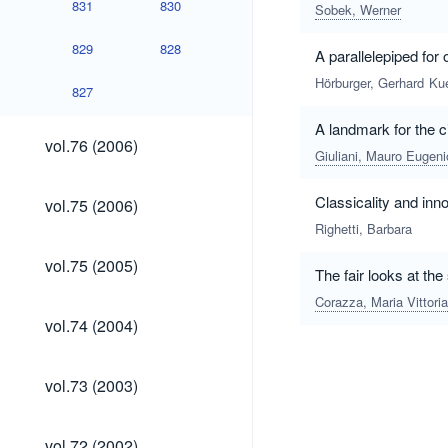
831
830
Sobek, Werner
829
828
A parallelepiped for 
Hörburger, Gerhard
Ku
827
A landmark for the c
vol.76
vol.76 (2006)
(2006)
Giuliani, Mauro Eugeni
vol.75
Classicality and inn
vol.75 (2006)
(2006)
Righetti, Barbara
vol.75
vol.75 (2005)
The fair looks at the
(2005)
Corazza, Maria Vittoria
vol.74
vol.74 (2004)
(2004)
vol.73
vol.73 (2003)
(2003)
vol.72
vol.72 (2002)