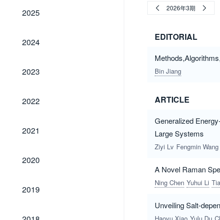
2025
2026年3期
2025
EDITORIAL
2024
2024
Methods,Algorithms,
2023
2023
Bin Jiang
2022
ARTICLE
2022
Generalized Energy-
2021
2021
Large Systems
Ziyi Lv
Fengmin Wang
2020
2020
A Novel Raman Spec
Ning Chen
Yuhui Li
Ti
2019
2019
Unveiling Salt-depe
2018
2018
Haoyu Xiao
Yulu Du
C