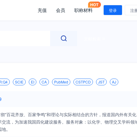
充值
会员
职称材料
登录
注
文献检索
R:Q4
SCIE
EI
CA
PubMed
CSTPCD
JST
AJ
9
党的基本路线，贯彻"百花齐放、百家争鸣"和理论与实际相结合的方针，报道国内外有关化
术交流，为加速我国四化建设服务。服务对象：以化学、物理交叉学科领
园地。