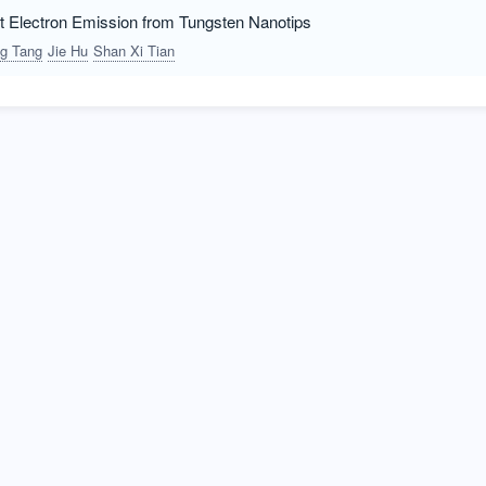
 Electron Emission from Tungsten Nanotips
g Tang
Jie Hu
Shan Xi Tian