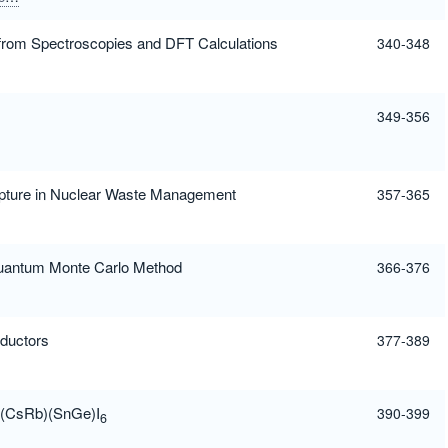
 from Spectroscopies and DFT Calculations
340-348
349-356
apture in Nuclear Waste Management
357-365
Quantum Monte Carlo Method
366-376
nductors
377-389
te(CsRb)(SnGe)I
390-399
6