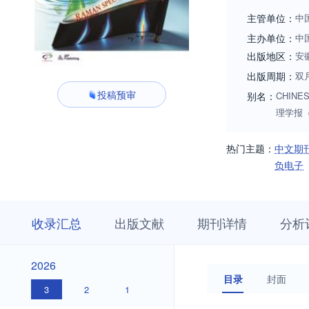
主管单位：
中
主办单位：
中
出版地区：
安
出版周期：
双
投稿预审
别名：
CHINES
理学报（英
热门主题：
中文期
负电子
收
栏
期
收录汇总
出版文献
期刊详情
分析
录
目
刊
汇
浏
详
总
览
情
2026
2026
目录
封面
3
2
1