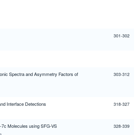
301-302
ronic Spectra and Asymmetry Factors of
303-312
d Interface Detections
318-327
et-7c Molecules using SFG-VS
328-339
Wei