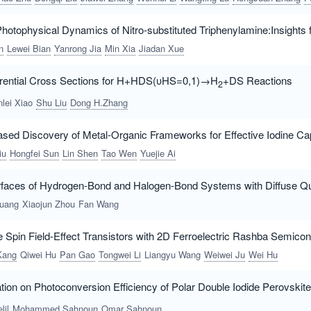
hotophysical Dynamics of Nitro-substituted Triphenylamine:Insights
n
Lewei Bian
Yanrong Jia
Min Xia
Jiadan Xue
fferential Cross Sections for H+HDS(υHS=0,1)→H
+DS Reactions
2
lei Xiao
Shu Liu
Dong H.Zhang
sed Discovery of Metal-Organic Frameworks for Effective Iodine C
iu
Hongfei Sun
Lin Shen
Tao Wen
Yuejie Ai
urfaces of Hydrogen-Bond and Halogen-Bond Systems with Diffuse 
Huang
Xiaojun Zhou
Fan Wang
Spin Field-Effect Transistors with 2D Ferroelectric Rashba Semico
Kang
Qiwei Hu
Pan Gao
Tongwei Li
Liangyu Wang
Weiwei Ju
Wei Hu
gation on Photoconversion Efficiency of Polar Double Iodide Perovski
lil
Mohammed Sahnoun
Omar Sahnoun