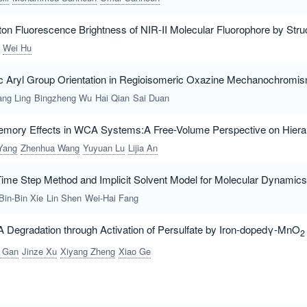
n Fluorescence Brightness of NIR-II Molecular Fluorophore by Struc
Wei Hu
c Aryl Group Orientation in Regioisomeric Oxazine Mechanochromi
ang Ling
Bingzheng Wu
Hai Qian
Sai Duan
emory Effects in WCA Systems:A Free-Volume Perspective on Hiera
Yang
Zhenhua Wang
Yuyuan Lu
Lijia An
 Time Step Method and Implicit Solvent Model for Molecular Dynamics
Bin-Bin Xie
Lin Shen
Wei-Hai Fang
A Degradation through Activation of Persulfate by Iron-dopedγ-MnO
2
 Gan
Jinze Xu
Xiyang Zheng
Xiao Ge