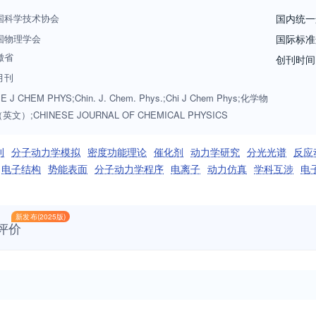
国科学技术协会
国内统一
国物理学会
国际标准
徽省
创刊时间
月刊
E J CHEM PHYS;Chin. J. Chem. Phys.;Chi J Chem Phys;化学物
文）;CHINESE JOURNAL OF CHEMICAL PHYSICS
刊
分子动力学模拟
密度功能理论
催化剂
动力学研究
分光光谱
反应
电子结构
势能表面
分子动力学程序
电离子
动力仿真
学科互涉
电
新发布(2025版)
评价