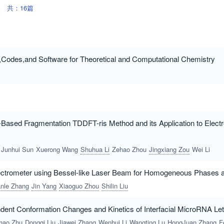
共：16篇
Codes,and Software for Theoretical and Computational Chemistry
Based Fragmentation TDDFT-ris Method and its Application to Elect
Junhui Sun
Xuerong Wang
Shuhua Li
Zehao Zhou
Jingxiang Zou
Wei Li
trometer using Bessel-like Laser Beam for Homogeneous Phases an
anle Zhang
Jin Yang
Xiaoguo Zhou
Shilin Liu
ndent Conformation Changes and Kinetics of Interfacial MicroRNA L
hao Zhu
Dongqi Liu
Jiawei Zhang
Wenhui Li
Wangting Lu
HongJuan Zhang
Feng 