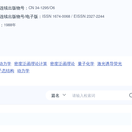
连续出版物号：
CN
34-1295/O6
连续出版物号
/电子版
：
ISSN
1674-0068
/
EISSN
2327-2244
：
1988年
动力学
密度泛函理论计算
密度泛函理论
量子化学
激光诱导荧光
子态结构
动力学