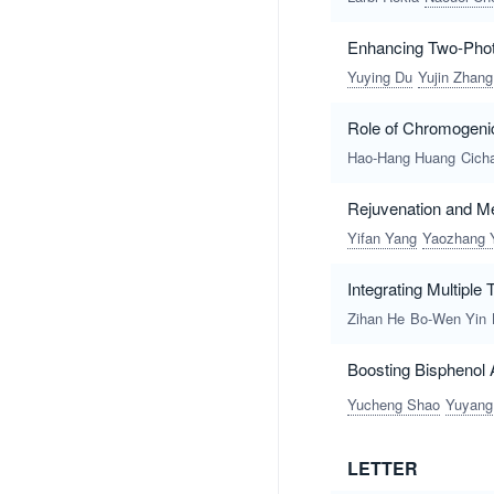
Enhancing Two-Photo
Yuying Du
Yujin Zhang
Role of Chromogeni
Hao-Hang Huang
Cich
Rejuvenation and M
Yifan Yang
Yaozhang 
Integrating Multiple
Zihan He
Bo-Wen Yin
Boosting Bisphenol 
Yucheng Shao
Yuyang
LETTER