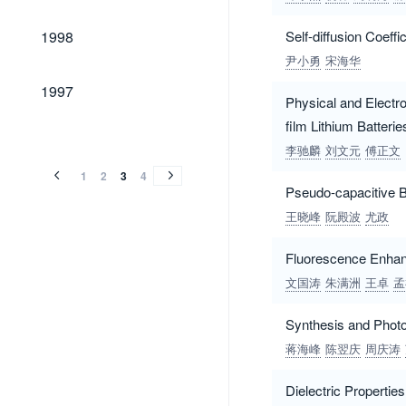
1998
1998
Self-diffusion Coef
尹小勇
宋海华
1997
1997
Physical and Electr
film Lithium Batterie
1996
1995
1994
1993
1992
1991
1990
1989
1996
1995
1994
1993
1992
1991
1990
1989
李驰麟
刘文元
傅正文
1
2
3
4
Pseudo-capacitive 
王晓峰
阮殿波
尤政
Fluorescence Enhanc
文国涛
朱满洲
王卓
孟
Synthesis and Phot
蒋海峰
陈翌庆
周庆涛
Dielectric Propertie