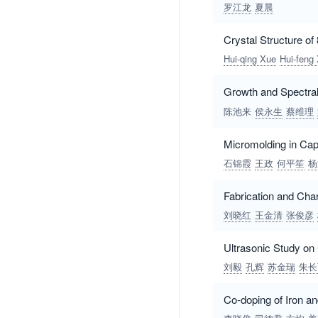
罗江龙
夏晨
Crystal Structure o
Hui-qing Xue
Hui-feng
Growth and Spectral
陈池来
侯永生
蔡维理
Micromolding in Cap
石锦霞
王政
何平笙
杨
Fabrication and Cha
刘晓红
王金清
张俊彦
Ultrasonic Study o
刘毅
孔辉
苏金瑞
朱长
Co-doping of Iron an