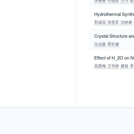
李晓俊
司德君
方均
姜
Hydrothermal Synth
郭成花
张贵军
沈铸睿
Crystal Structure a
任达森
章壮健
Effect of H_2O on
高爱梅
王华静
屠兢
李