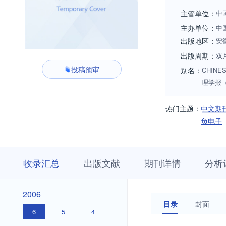
主管单位：
中
主办单位：
中
出版地区：
安
出版周期：
双
投稿预审
别名：
CHINES
理学报（英
热门主题：
中文期
负电子
收
栏
期
收录汇总
出版文献
期刊详情
分析
录
目
刊
汇
浏
详
总
览
情
2026
2025
2024
2023
2022
2021
2020
2019
2018
2017
2016
2015
2014
2013
2012
2011
2010
2009
2008
2007
2026
2025
2024
2023
2022
2021
2020
2019
2018
2017
2016
2015
2014
2013
2012
2011
2010
2009
2008
2007
2006
2006
目录
封面
6
5
4