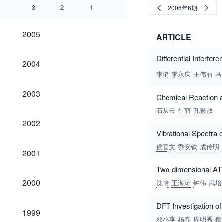
3
2
1
2006年6期
2005
2005
ARTICLE
Differential Interfe
2004
2004
李健
李永庆
王伟丽
马
2003
2003
Chemical Reaction 
石从云
任丽
孔繁敖
2002
2002
Vibrational Spectra
侯喜文
乔安钦
成传明
2001
2001
Two-dimensional ATR
2000
2000
沈怡
王海涛
钟伟
武培
DFT Investigation o
1999
1999
邓小燕
杨春
周明秀
郁