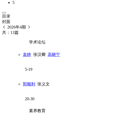
5
目录
封面
2026年4期
共：13篇
学术论坛
袁静
张汉卿
高晓宁
5-19
郭顺利
张义文
20-30
素养教育