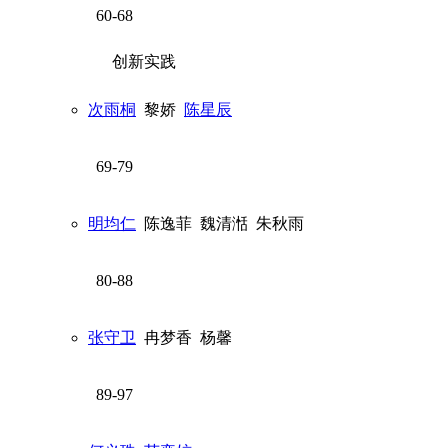
60-68
创新实践
次雨桐
黎娇
陈星辰
69-79
明均仁
陈逸菲
魏清湉
朱秋雨
80-88
张守卫
冉梦香
杨馨
89-97