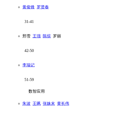
黄俊锋
罗贤春
31-41
邢雪
王强
陈缤
罗丽
42-50
李瑞记
51-59
数智应用
朱波
王飒
张姝末
黄长伟