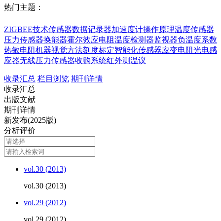
热门主题：
ZIGBEE技术
传感器
数据记录器
加速度计
操作原理
温度传感器
压力传感器
换能器
霍尔效应
电阻温度检测器
监视器
负温度系数
热敏电阻
机器视觉方法
刻度标定
智能化传感器
应变电阻
光电感
应器
无线压力传感器
收购系统
红外测温议
收录汇总
栏目浏览
期刊详情
收录汇总
出版文献
期刊详情
新发布(2025版)
分析评价
vol.30 (2013)
vol.30 (2013)
vol.29 (2012)
vol.29 (2012)