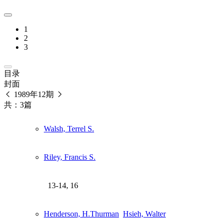
1
2
3
目录
封面
1989年12期
共：3篇
Walsh, Terrel S.
Riley, Francis S.
13-14, 16
Henderson, H.Thurman
Hsieh, Walter