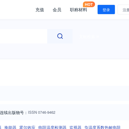
充值
会员
职称材料
登录
注
文献检索
连续出版物号
：
ISSN
0746-9462
器
换能器
霍尔效应
电阻温度检测器
监视器
负温度系数热敏电阻